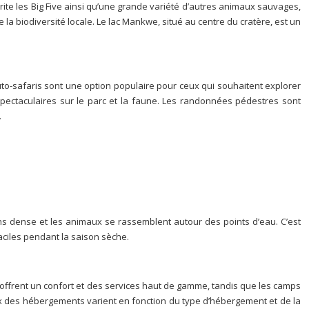
brite les Big Five ainsi qu’une grande variété d’autres animaux sauvages,
la biodiversité locale. Le lac Mankwe, situé au centre du cratère, est un
to-safaris sont une option populaire pour ceux qui souhaitent explorer
s spectaculaires sur le parc et la faune. Les randonnées pédestres sont
.
ns dense et les animaux se rassemblent autour des points d’eau. C’est
aciles pendant la saison sèche.
offrent un confort et des services haut de gamme, tandis que les camps
rix des hébergements varient en fonction du type d’hébergement et de la