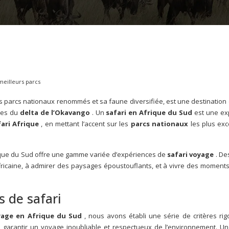
 meilleurs parcs
es parcs nationaux renommés et sa faune diversifiée, est une destinatio
ques du
delta de l’Okavango
. Un
safari en Afrique du Sud
est une ex
fari Afrique
, en mettant l’accent sur les
parcs nationaux
les plus ex
ique du Sud offre une gamme variée d’expériences de
safari voyage
. De
fricaine, à admirer des paysages époustouflants, et à vivre des moments
s de safari
oyage en Afrique du Sud
, nous avons établi une série de critères rig
ous garantir un voyage inoubliable et respectueux de l’environnement. U