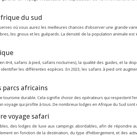
afrique du sud
 réserves où vous aurez les meilleures chances d’observer une grande variét
èbres, les gnous et les guépards. La densité de la population animale est
rique
en 4×4, safaris à pied, safaris nocturnes), la qualité des guides, et la di
entifier les différentes espèces. En 2023, les safaris à pied ont augm
 parcs africains
 tourisme durable. Cela signifie choisir des opérateurs qui respectent l’
n voyage qui profite à tous. De nombreux lodges en Afrique du Sud sont c
re voyage safari
bles, des lodges de luxe aux campings abordables, afin de répondre au
lement en fonction de la destination, du type d’hébergement, et des act