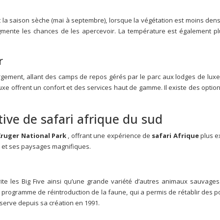
 la saison sèche (mai à septembre), lorsque la végétation est moins dense
ente les chances de les apercevoir. La température est également plus
r
ment, allant des camps de repos gérés par le parc aux lodges de luxe sit
 offrent un confort et des services haut de gamme. Il existe des options
ive de safari afrique du sud
Kruger National Park
, offrant une expérience de
safari Afrique
plus e
 et ses paysages magnifiques.
rite les Big Five ainsi qu’une grande variété d’autres animaux sauvages
 programme de réintroduction de la faune, qui a permis de rétablir des p
éserve depuis sa création en 1991.