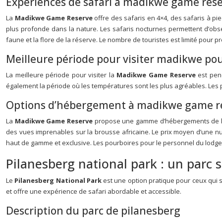
Expériences de safari à madikwe game res
La
Madikwe Game Reserve
offre des safaris en 4×4, des safaris à pi
plus profonde dans la nature. Les safaris nocturnes permettent d’obse
faune et la flore de la réserve. Le nombre de touristes est limité pour p
Meilleure période pour visiter madikwe pou
La meilleure période pour visiter la
Madikwe Game Reserve
est pen
également la période où les températures sont les plus agréables. Les pl
Options d’hébergement à madikwe game r
La
Madikwe Game Reserve
propose une gamme d’hébergements de lux
des vues imprenables sur la brousse africaine. Le prix moyen d’une nu
haut de gamme et exclusive. Les pourboires pour le personnel du lodge
Pilanesberg national park : un parc 
Le
Pilanesberg National Park
est une option pratique pour ceux qui 
et offre une expérience de safari abordable et accessible.
Description du parc de pilanesberg