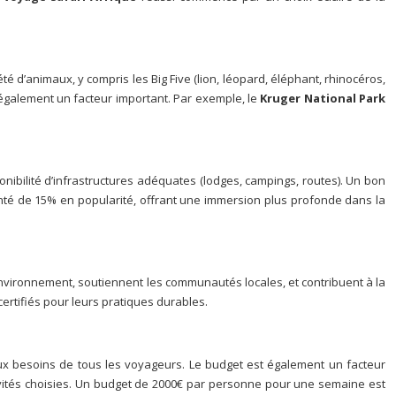
é d’animaux, y compris les Big Five (lion, léopard, éléphant, rhinocéros,
 également un facteur important. Par exemple, le
Kruger National Park
sponibilité d’infrastructures adéquates (lodges, campings, routes). Un bon
enté de 15% en popularité, offrant une immersion plus profonde dans la
environnement, soutiennent les communautés locales, et contribuent à la
ertifiés pour leurs pratiques durables.
x besoins de tous les voyageurs. Le budget est également un facteur
ivités choisies. Un budget de 2000€ par personne pour une semaine est