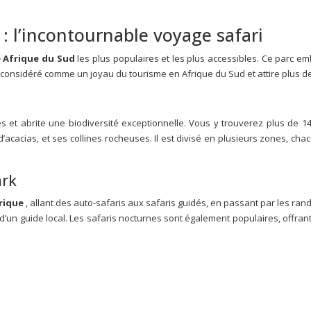
 : l’incontournable voyage safari
e Afrique du Sud
les plus populaires et les plus accessibles. Ce parc e
 considéré comme un joyau du tourisme en Afrique du Sud et attire plus de 1
és et abrite une biodiversité exceptionnelle. Vous y trouverez plus d
 d’acacias, et ses collines rocheuses. Il est divisé en plusieurs zones, c
ark
frique
, allant des auto-safaris aux safaris guidés, en passant par les r
 d’un guide local. Les safaris nocturnes sont également populaires, offrant