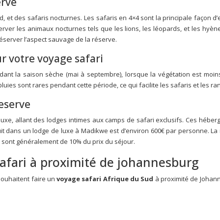
erve
ed, et des safaris nocturnes. Les safaris en 4×4 sont la principale façon d
rver les animaux nocturnes tels que les lions, les léopards, et les hyèn
réserver l’aspect sauvage de la réserve.
r votre voyage safari
dant la saison sèche (mai à septembre), lorsque la végétation est moin
uies sont rares pendant cette période, ce qui facilite les safaris et les r
eserve
e, allant des lodges intimes aux camps de safari exclusifs. Ces héberg
it dans un lodge de luxe à Madikwe est d’environ 600€ par personne. La
 sont généralement de 10% du prix du séjour.
safari à proximité de johannesburg
souhaitent faire un
voyage safari Afrique du Sud
à proximité de Johan