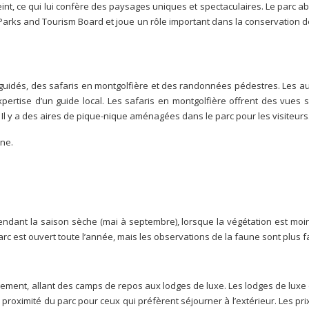
teint, ce qui lui confère des paysages uniques et spectaculaires. Le parc a
arks and Tourism Board et joue un rôle important dans la conservation de 
guidés, des safaris en montgolfière et des randonnées pédestres. Les au
expertise d’un guide local. Les safaris en montgolfière offrent des vue
Il y a des aires de pique-nique aménagées dans le parc pour les visiteurs
une.
endant la saison sèche (mai à septembre), lorsque la végétation est moi
rc est ouvert toute l’année, mais les observations de la faune sont plus f
ement, allant des camps de repos aux lodges de luxe. Les lodges de luxe 
 proximité du parc pour ceux qui préfèrent séjourner à l’extérieur. Les p