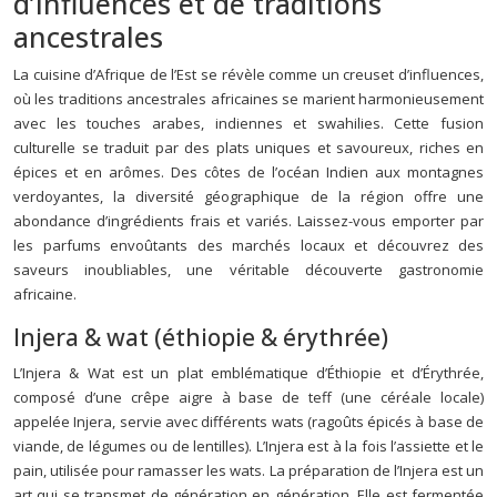
d’influences et de traditions
ancestrales
La cuisine d’Afrique de l’Est se révèle comme un creuset d’influences,
où les traditions ancestrales africaines se marient harmonieusement
avec les touches arabes, indiennes et swahilies. Cette fusion
culturelle se traduit par des plats uniques et savoureux, riches en
épices et en arômes. Des côtes de l’océan Indien aux montagnes
verdoyantes, la diversité géographique de la région offre une
abondance d’ingrédients frais et variés. Laissez-vous emporter par
les parfums envoûtants des marchés locaux et découvrez des
saveurs inoubliables, une véritable découverte gastronomie
africaine.
Injera & wat (éthiopie & érythrée)
L’Injera & Wat est un plat emblématique d’Éthiopie et d’Érythrée,
composé d’une crêpe aigre à base de teff (une céréale locale)
appelée Injera, servie avec différents wats (ragoûts épicés à base de
viande, de légumes ou de lentilles). L’Injera est à la fois l’assiette et le
pain, utilisée pour ramasser les wats. La préparation de l’Injera est un
art qui se transmet de génération en génération. Elle est fermentée