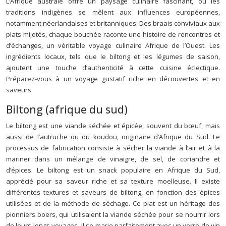
L’Afrique australe offre un paysage culinaire fascinant, où les
traditions indigènes se mêlent aux influences européennes,
notamment néerlandaises et britanniques. Des braais conviviaux aux
plats mijotés, chaque bouchée raconte une histoire de rencontres et
d’échanges, un véritable voyage culinaire Afrique de l’Ouest. Les
ingrédients locaux, tels que le biltong et les légumes de saison,
ajoutent une touche d’authenticité à cette cuisine éclectique.
Préparez-vous à un voyage gustatif riche en découvertes et en
saveurs.
Biltong (afrique du sud)
Le biltong est une viande séchée et épicée, souvent du bœuf, mais
aussi de l’autruche ou du koudou, originaire d’Afrique du Sud. Le
processus de fabrication consiste à sécher la viande à l’air et à la
mariner dans un mélange de vinaigre, de sel, de coriandre et
d’épices. Le biltong est un snack populaire en Afrique du Sud,
apprécié pour sa saveur riche et sa texture moelleuse. Il existe
différentes textures et saveurs de biltong, en fonction des épices
utilisées et de la méthode de séchage. Ce plat est un héritage des
pionniers boers, qui utilisaient la viande séchée pour se nourrir lors
de leurs longs voyages. Il se marie parfaitement avec un verre de vin