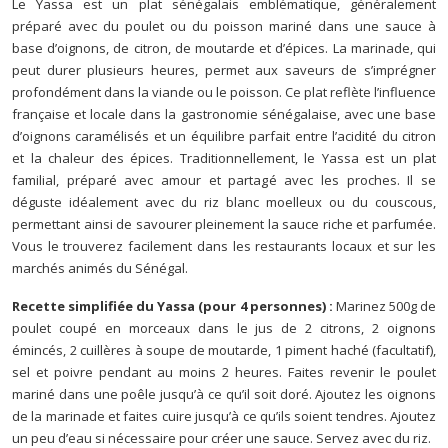
Le Yassa est un plat sénégalais emblématique, généralement
préparé avec du poulet ou du poisson mariné dans une sauce à
base d’oignons, de citron, de moutarde et d’épices. La marinade, qui
peut durer plusieurs heures, permet aux saveurs de s’imprégner
profondément dans la viande ou le poisson. Ce plat reflète l’influence
française et locale dans la gastronomie sénégalaise, avec une base
d’oignons caramélisés et un équilibre parfait entre l’acidité du citron
et la chaleur des épices. Traditionnellement, le Yassa est un plat
familial, préparé avec amour et partagé avec les proches. Il se
déguste idéalement avec du riz blanc moelleux ou du couscous,
permettant ainsi de savourer pleinement la sauce riche et parfumée.
Vous le trouverez facilement dans les restaurants locaux et sur les
marchés animés du Sénégal.
Recette simplifiée du Yassa (pour 4 personnes) :
Marinez 500g de
poulet coupé en morceaux dans le jus de 2 citrons, 2 oignons
émincés, 2 cuillères à soupe de moutarde, 1 piment haché (facultatif),
sel et poivre pendant au moins 2 heures. Faites revenir le poulet
mariné dans une poêle jusqu’à ce qu’il soit doré. Ajoutez les oignons
de la marinade et faites cuire jusqu’à ce qu’ils soient tendres. Ajoutez
un peu d’eau si nécessaire pour créer une sauce. Servez avec du riz.